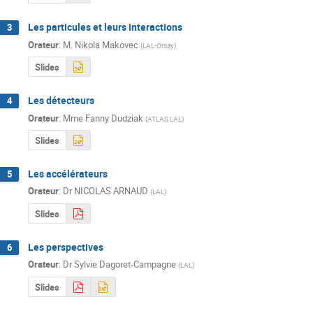
Les particules et leurs interactions
3
Orateur
:
M.
Nikola Makovec
(
LAL-Orsay
)
Slides
Les détecteurs
4
Orateur
:
Mme
Fanny Dudziak
(
ATLAS LAL
)
Slides
Les accélérateurs
5
Orateur
:
Dr
NICOLAS ARNAUD
(
LAL
)
Slides
Les perspectives
6
Orateur
:
Dr
Sylvie Dagoret-Campagne
(
LAL
)
Slides