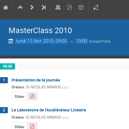
MasterClass 2010
lundi 15 févr. 2010, 09:00
→
19:00
Europe/Paris
09:00
Présentation de la journée
1
Orateur
:
Dr
NICOLAS ARNAUD
(
LAL
)
Slides
Le Laboratoire de l'Accélérateur Linéaire
2
Orateur
:
Dr
NICOLAS ARNAUD
(
LAL
)
Slides