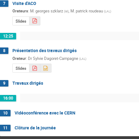
Visite d'ACO
7
Orateurs
:
M.
georges szklarz
,
M.
patrick roudeau
(
lal
)
(
LAL
)
Slides
12:25
Présentation des travaux dirigés
8
Orateur
:
Dr
Sylvie Dagoret-Campagne
(
LAL
)
Slides
Travaux dirigés
9
16:00
Vidéoconférence avec le CERN
10
Clôture de la journée
11