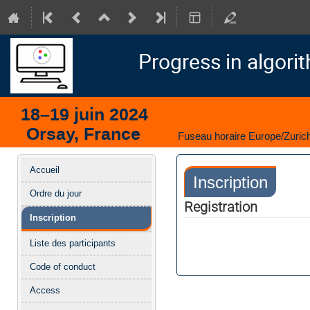
Progress in algori
18–19 juin 2024
Orsay, France
Fuseau horaire Europe/Zuric
Menu
Accueil
Inscription
de
Ordre du jour
l'événement
Registration
Inscription
Liste des participants
Code of conduct
Access