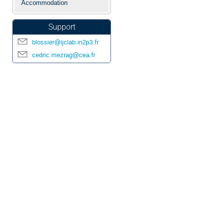
Accommodation
Support
blossier@ijclab.in2p3.fr
cedric.mezrag@cea.fr