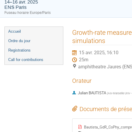
14–16 avr. 2025
ENS Paris
Fuseau horaire Europe/Paris
Menu
Growth-rate measure
Accueil
de
simulations
Ordre du jour
l'événement
Registrations
15 avr. 2025, 16:10
25m
Call for contributions
amphitheatre Jaures (ENS
Orateur
Julian BAUTISTA
(
Aix-Marseille Univ
Documents de prése
Bautista_GdR_CoPhy_compr