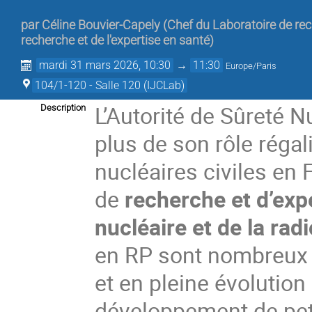
par
Céline Bouvier-Capely
(
Chef du Laboratoire de rec
recherche et de l'expertise en santé
)
mardi 31 mars 2026, 10:30
→
11:30
Europe/Paris
104/1-120 - Salle 120 (IJCLab)
L’Autorité de Sûreté N
Description
plus de son rôle régal
nucléaires civiles en 
de
recherche et d’exp
nucléaire et de la rad
en RP sont nombreux 
et en pleine évolutio
développement de peti