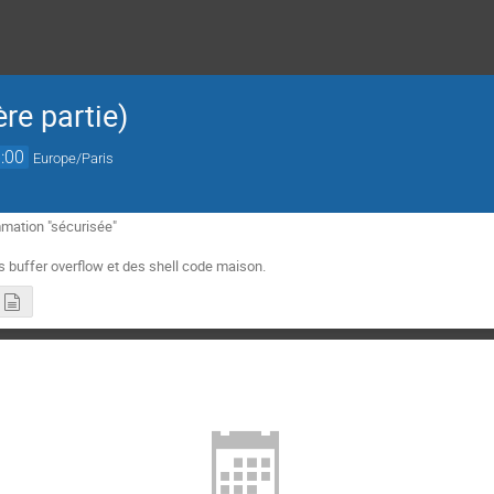
re partie)
:00
Europe/Paris
mation "sécurisée"

 buffer overflow et des shell code maison.