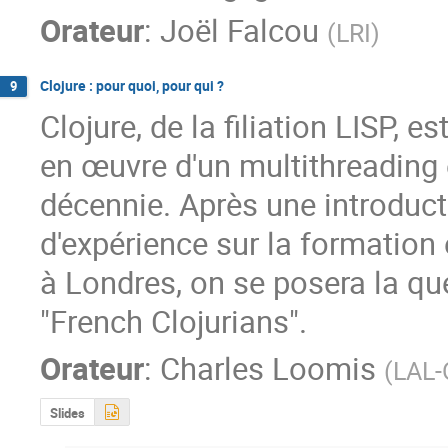
Orateur
:
Joël Falcou
(
LRI
)
Clojure : pour quoi, pour qui ?
9
Clojure, de la filiation LISP, 
en œuvre d'un multithreading e
décennie. Après une introducti
d'expérience sur la formation 
à Londres, on se posera la que
"French Clojurians".
Orateur
:
Charles Loomis
(
LAL-
Slides