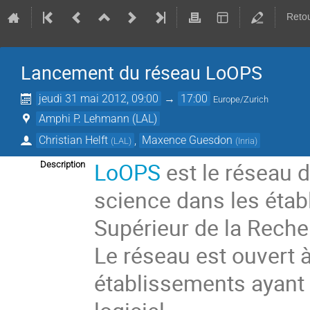
Retou
Lancement du réseau LoOPS
jeudi 31 mai 2012, 09:00
→
17:00
Europe/Zurich
Amphi P. Lehmann (LAL)
Christian Helft
,
Maxence Guesdon
(
LAL
)
(
Inria
)
LoOPS
est le réseau d
Description
science dans les éta
Supérieur de la Reche
Le réseau est ouvert 
établissements ayant