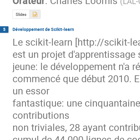
Orateur
:
Charles Loomis
(
LAL-
Slides
Développement de Scikit-learn
5
Le scikit-learn [http://scikit-le
est un projet d'apprentissage 
jeune: le développement n'a ré
commencé que début 2010. En 
un essor

fantastique: une cinquantaine
contributions

non triviales, 28 ayant contri
cumul de 44 000 lignes de cod