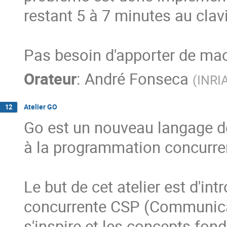
restant 5 à 7 minutes au clavie
Pas besoin d'apporter de ma
Orateur
:
André Fonseca
(
INRI
Atelier GO
12
Go est un nouveau langage d
à la programmation concurren
Le but de cet atelier est d'i
concurrente CSP (Communicat
s'inspire et les concepts fon