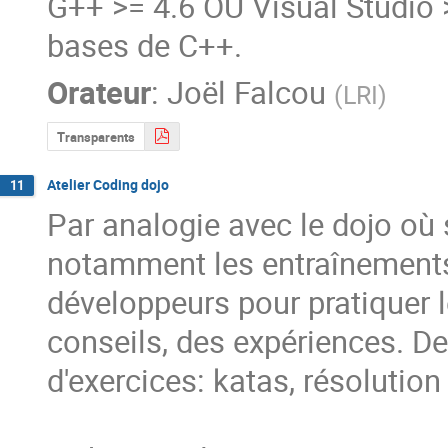
G++ >= 4.6 OU Visual Studio 
bases de C++.
Orateur
:
Joël Falcou
(
LRI
)
Transparents
Atelier Coding dojo
11
Par analogie avec le dojo où s
notamment les entraînements,
développeurs pour pratiquer l
conseils, des expériences. D
d'exercices: katas, résolution 