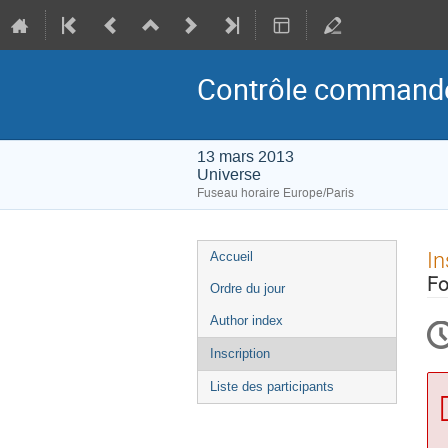
Contrôle command
13 mars 2013
Universe
Fuseau horaire Europe/Paris
Menu
In
Accueil
de
Fo
Ordre du jour
l'événement
Author index
Inscription
Liste des participants