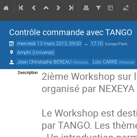
Contrôle commande avec TANGO
mercredi 13 mars 2013, 09:00
→
17:10
Europe/Paris
Amphi (Universe)
Jean Christophe BEREAU
,
Loïc CARRE
(
Nexeya
)
(
Nexeya
)
2ième Workshop sur 
Description
organisé par NEXEYA e
Le Workshop est desti
par TANGO. Les thèmes