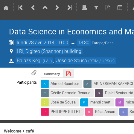
Data Science in Economics and 
lundi 28 avr. 2014, 10:00
→
13:30
Europe/Paris
LRI, Digiteo (Shannon) building
Balázs Kégl
,
José de Sousa
(
LAL
)
(
RTIM / UPSud
)
summary
Participants
Ahmed Bounfour
AKIN OSMAN KAZAKCI
Cécile Germain-Renaud
Djalel Benbouzid
José de Sousa
mehdi cherti
micha
PHILIPPE GILLET
Réza Ansari
So
Welcome + café