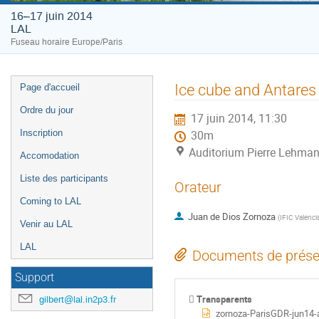
16–17 juin 2014
LAL
Fuseau horaire Europe/Paris
Menu
Ice cube and Antares 
Page d'accueil
de
Ordre du jour
17 juin 2014, 11:30
l'événement
Inscription
30m
Auditorium Pierre Lehman
Accomodation
Liste des participants
Orateur
Coming to LAL
Juan de Dios Zornoza
(
IFIC Valenci
Venir au LAL
LAL
Documents de prése
Support
Transparents
gilbert@lal.in2p3.fr
zornoza-ParisGDR-jun14-