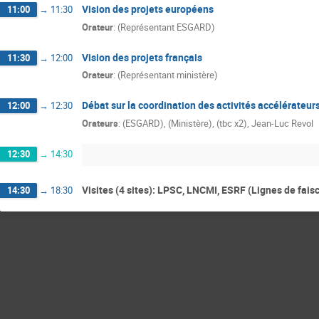
Vision des projets européens
11:00
→
11:30
Orateur
:
(Représentant ESGARD)
Vision des projets français
11:30
→
12:00
Orateur
:
(Représentant ministère)
Débat sur la coordination des activités accélérateur
12:00
→
12:30
Orateurs
:
(ESGARD)
,
(Ministère)
,
(tbc x2)
,
Jean-Luc Revol
12:30
→
14:30
Visites (4 sites): LPSC, LNCMI, ESRF (Lignes de fai
14:30
→
18:30