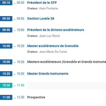
Président de la SFP
09:10
→
09:30
Orateur
:
Alain Fontaine
Section Locale 38
09:30
→
09:50
Président de la division accélérateurs
09:50
→
10:00
Orateur
:
Jean-Luc Revol
Master accélérateurs de Grenoble
10:00
→
10:20
Orateur
:
Jean Marie De Conto
Masters accélérateurs (Grenoble et Grands Instrum
10:00
→
10:30
Master Grands Instruments
10:20
→
10:30
10:30
→
11:00
Prospective
11:00
→
12:30