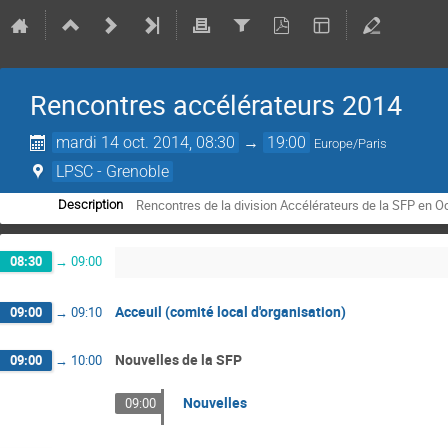
Rencontres accélérateurs 2014
mardi 14 oct. 2014, 08:30
→
19:00
Europe/Paris
LPSC - Grenoble
Rencontres de la division Accélérateurs de la SFP en O
Description
08:30
→
09:00
Acceuil (comité local d'organisation)
09:00
→
09:10
Nouvelles de la SFP
09:00
→
10:00
Nouvelles
09:00