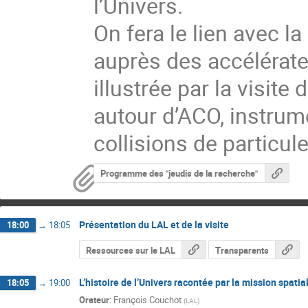
l’Univers.

On fera le lien avec la
auprès des accélérateu
illustrée par la visit
autour d’ACO, instrume
collisions de particule
Programme des "jeudis de la recherche"
Présentation du LAL et de la visite
18:00
→
18:05
Ressources sur le LAL
Transparents
L’histoire de l’Univers racontée par la mission spatia
18:05
→
19:00
Orateur
:
François Couchot
(
LAL
)