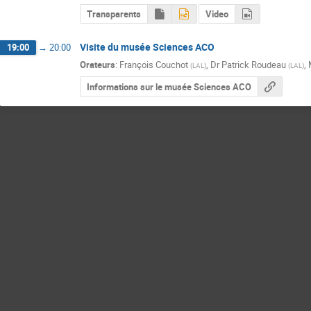
Transparents
Video
Visite du musée Sciences ACO
19:00
→
20:00
Orateurs
:
François Couchot
,
Dr
Patrick Roudeau
,
(
LAL
)
(
LAL
)
Informations sur le musée Sciences ACO