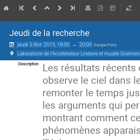
Jeudi de la recherche
jeudi 5 févr. 2015, 18:00
→
20:00
Europe/Paris
Laboratoire de l'Accélérateur Linéaire et musée Science
Les résultats récents
Description
observe le ciel dans 
remonter le temps jus
les arguments qui perm
montrant comment ces
phénomènes apparaissa