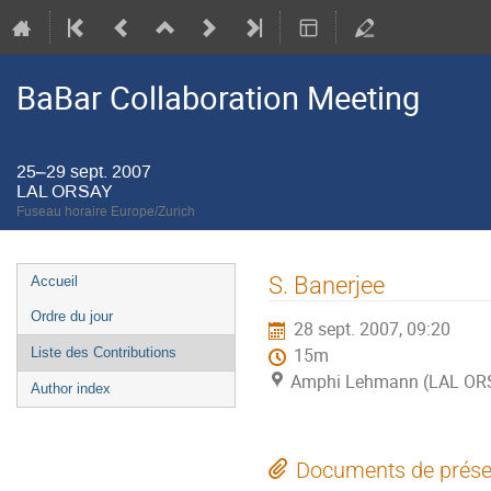
BaBar Collaboration Meeting
25–29 sept. 2007
LAL ORSAY
Fuseau horaire Europe/Zurich
Menu
S. Banerjee
Accueil
de
Ordre du jour
28 sept. 2007, 09:20
l'événement
Liste des Contributions
15m
Amphi Lehmann (LAL OR
Author index
Documents de prése