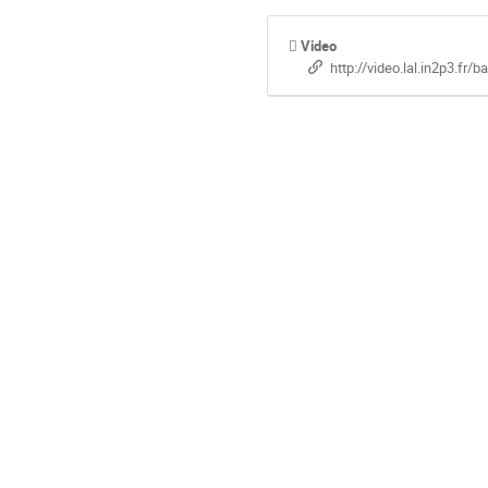
Video
http://video.lal.in2p3.fr