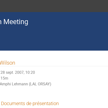
n Meeting
 Wilson
28 sept. 2007, 10:20
15m
Amphi Lehmann (LAL ORSAY)
Documents de présentation