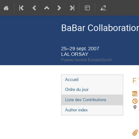
BaBar Collaboratio
25–29 sept. 2007
LAL ORSAY
Fuseau horaire Europe/Zurich
Menu
F.
Accueil
de
Ordre du jour
l'événement
Liste des Contributions
Author index