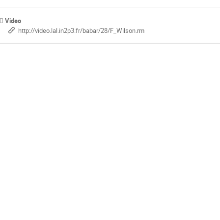
Video
http://video.lal.in2p3.fr/babar/28/F_Wilson.rm