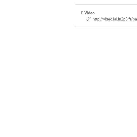
Video
http://video.lal.in2p3.fr/