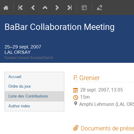
BaBar Collaboration Meeting
25–29 sept. 2007
LAL ORSAY
Fuseau horaire Europe/Zurich
Menu
P. Grenier
Accueil
de
Ordre du jour
28 sept. 2007, 13:05
l'événement
Liste des Contributions
15m
Amphi Lehmann (LAL OR
Author index
Documents de prése