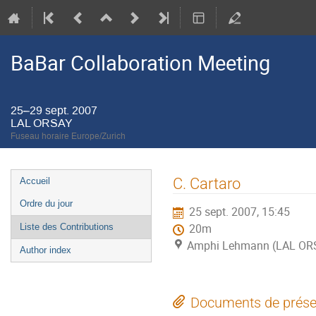
BaBar Collaboration Meeting
25–29 sept. 2007
LAL ORSAY
Fuseau horaire Europe/Zurich
Menu
C. Cartaro
Accueil
de
Ordre du jour
25 sept. 2007, 15:45
l'événement
Liste des Contributions
20m
Amphi Lehmann (LAL OR
Author index
Documents de prése