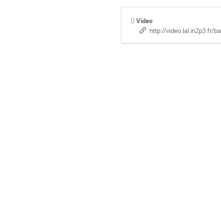
Video
http://video.lal.in2p3.fr/