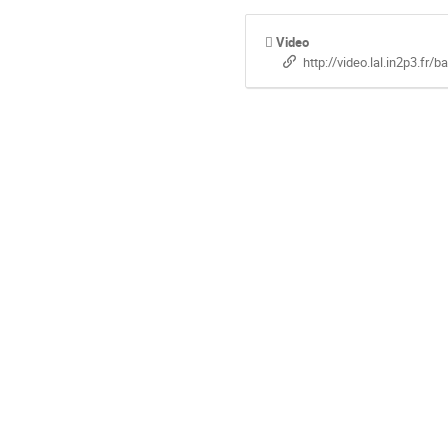
Video
http://video.lal.in2p3.fr/