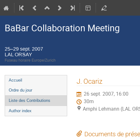
BaBar Collaboration Meeting
25–29 sept. 2007
LAL ORSAY
Fuseau horaire Europe/Zurich
Menu
J. Ocariz
Accueil
de
Ordre du jour
26 sept. 2007, 16:00
l'événement
Liste des Contributions
30m
Amphi Lehmann (LAL OR
Author index
Documents de prése