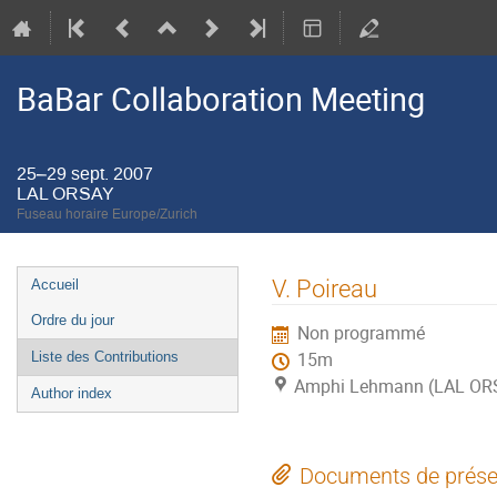
BaBar Collaboration Meeting
25–29 sept. 2007
LAL ORSAY
Fuseau horaire Europe/Zurich
Menu
V. Poireau
Accueil
de
Ordre du jour
Non programmé
l'événement
Liste des Contributions
15m
Amphi Lehmann (LAL OR
Author index
Documents de prése