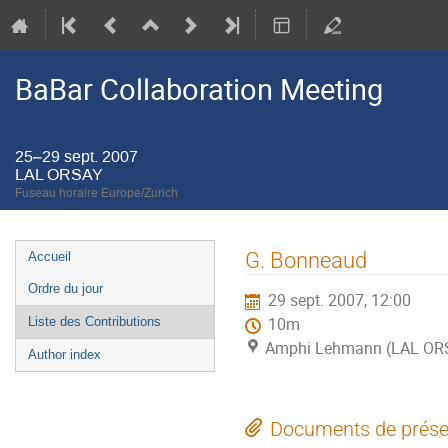
BaBar Collaboration Meeting
25–29 sept. 2007
LAL ORSAY
Fuseau horaire Europe/Zurich
Menu
G. Bonneaud
Accueil
de
Ordre du jour
29 sept. 2007, 12:00
l'événement
Liste des Contributions
10m
Amphi Lehmann (LAL OR
Author index
Documents de prése