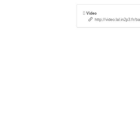
Video
http://video.lal.in2p3.fr