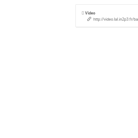
Video
http://video.lal.in2p3.fr