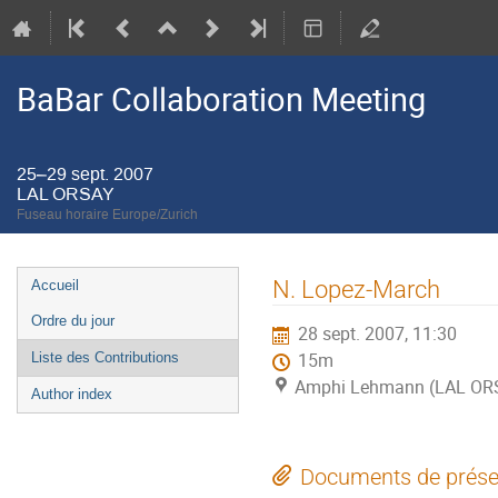
BaBar Collaboration Meeting
25–29 sept. 2007
LAL ORSAY
Fuseau horaire Europe/Zurich
Menu
N. Lopez-March
Accueil
de
Ordre du jour
28 sept. 2007, 11:30
l'événement
Liste des Contributions
15m
Amphi Lehmann (LAL OR
Author index
Documents de prése