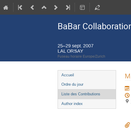
BaBar Collaboratio
25–29 sept. 2007
LAL ORSAY
Fuseau horaire Europe/Zurich
Menu
M.
Accueil
de
Ordre du jour
l'événement
Liste des Contributions
Author index