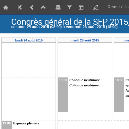
Retour à l'
Congrès général de la SFP 2015
de
lundi 24 août 2015 (08:00)
à
vendredi 28 août 2015 (18:00)
lundi 24 août 2015
mardi 25 août 2015
me
10:30
Colloque neutrinos:
10:30
Co
Colloque neutrinos
ap
Ac
ap
13:00
Exposés pléniers