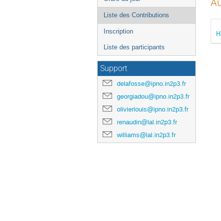
Au
Liste des Contributions
Inscription
H
Liste des participants
Support
delafosse@ipno.in2p3.fr
georgiadou@ipno.in2p3.fr
olivierlouis@ipno.in2p3.fr
renaudin@lal.in2p3.fr
williams@lal.in2p3.fr