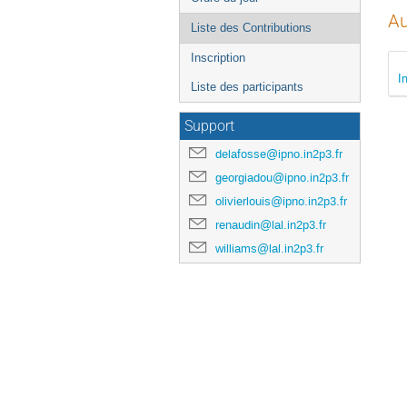
Au
Liste des Contributions
Inscription
I
Liste des participants
Support
delafosse@ipno.in2p3.fr
georgiadou@ipno.in2p3.fr
olivierlouis@ipno.in2p3.fr
renaudin@lal.in2p3.fr
williams@lal.in2p3.fr