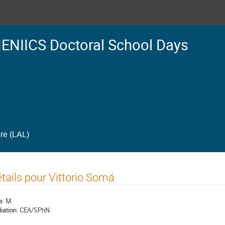
ENIICS Doctoral School Days
ire (LAL)
tails pour Vittorio Somá
e:
M.
liation:
CEA/SPhN