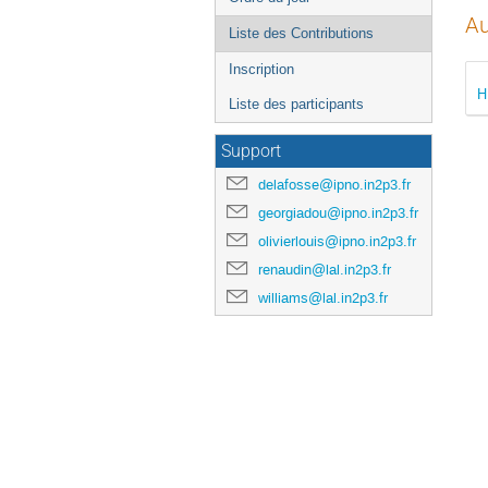
Au
Liste des Contributions
Inscription
H
Liste des participants
Support
delafosse@ipno.in2p3.fr
georgiadou@ipno.in2p3.fr
olivierlouis@ipno.in2p3.fr
renaudin@lal.in2p3.fr
williams@lal.in2p3.fr