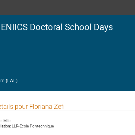
ENIICS Doctoral School Days
ire (LAL)
tails pour Floriana Zefi
e:
Mlle
liation:
LLR-Ecole Polytechnique