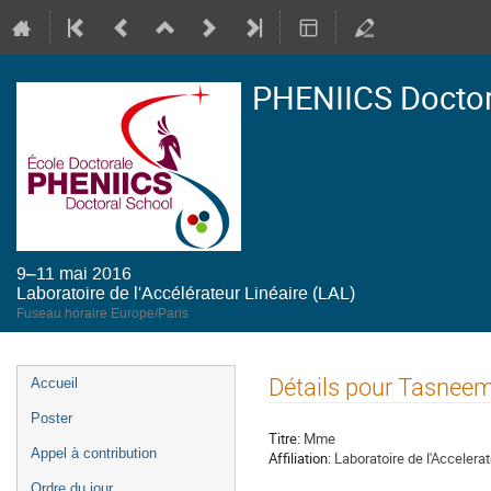
PHENIICS Doctor
9–11 mai 2016
Laboratoire de l'Accélérateur Linéaire (LAL)
Fuseau horaire Europe/Paris
Menu
Détails pour Tasnee
Accueil
de
Poster
l'événement
Titre:
Mme
Appel à contribution
Affiliation:
Laboratoire de l'Accelerat
Ordre du jour