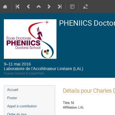
PHENIICS Doctor
9–11 mai 2016
Laboratoire de l'Accélérateur Linéaire (LAL)
Fuseau horaire Europe/Paris
Menu
Détails pour Charles 
Accueil
de
Poster
l'événement
Titre:
M.
Appel à contribution
Affiliation:
LAL
Ordre du jour