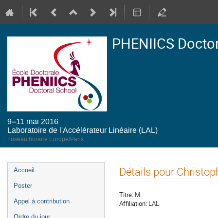
PHENIICS Doctor
9–11 mai 2016
Laboratoire de l'Accélérateur Linéaire (LAL)
Fuseau horaire Europe/Paris
Menu
Détails pour Christo
Accueil
de
Poster
l'événement
Titre:
M.
Appel à contribution
Affiliation:
LAL
Ordre du jour