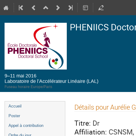
PHENIICS Doctor
9–11 mai 2016
Laboratoire de l'Accélérateur Linéaire (LAL)
Fuseau horaire Europe/Paris
Menu
Détails pour Aurélie G
Accueil
de
Poster
l'événement
Titre:
Dr
Appel à contribution
Affiliation:
CSNSM, 
Ordre du jour