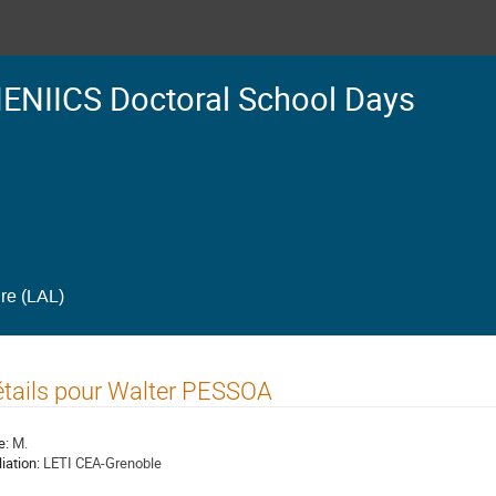
ENIICS Doctoral School Days
ire (LAL)
tails pour Walter PESSOA
e:
M.
liation:
LETI CEA-Grenoble