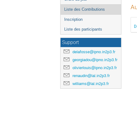
Au
Liste des Contributions
Inscription
D
Liste des participants
Support
delafosse@ipno.in2p3.fr
georgiadou@ipno.in2p3.fr
olivierlouis@ipno.in2p3.fr
renaudin@lal.in2p3.fr
williams@lal.in2p3.fr