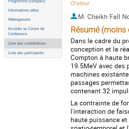
Programme (compact)
Orateur
Informations utiles
M.
Cheikh Fall N
Hébergement
Résumé (moins d
Accéder au Centre de
Conférence
Dans le cadre du pr
Liste des contributions
conception et la ré
Liste des participants
Compton à haute br
19.5MeV avec des p
machines existante
passages permettan
contenant 32 impul
La contrainte de fo
l'interaction de fai
haute puissance et 
spatio-temporel et l