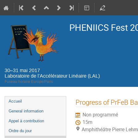
PHENIICS Fest 2
30–31 mai 2017
Laboratoire de l'Accélérateur Linéaire (LAL)
Fuseau horaire Europe/Paris
Menu
Progress of PrFeB Ba
Accueil
de
General information
Non programmé
l'événement
Appel à contribution
15m
Amphithéâtre Pierre Lehma
Ordre du jour