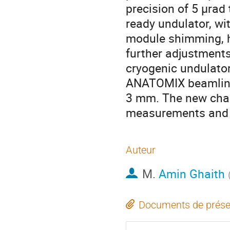
precision of 5 µrad
ready undulator, wi
module shimming, ha
further adjustments
cryogenic undulator
ANATOMIX beamline,
3 mm. The new chal
measurements and m
Auteur
M.
Amin Ghaith
Documents de prése