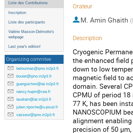
Liste des Contributions
Orateur
Inscription
M.
Amin Ghaith
(
Liste des participants
Valérie Masson-Delmotte's
Description
webpage
Last year's edition!
Cryogenic Permanen
the enhanced field
Organizing commitee
down to low tempera
belounnas@ipno.in2p3.fr
magnetic field to ac
boulet@ipno.in2p3.fr
guerguichon@lal.in2p3.fr
domain. Several CP
nancy.hupin@cea.fr
CPMU of period 18 m
laudrain@lal.in2p3.fr
77 K, has been inst
julien.ripoche@u-psud.fr
NANOSCOPIUM beaml
vasseur@ipno.in2p3.fr
alignment enabling f
precision of 50 µm, 