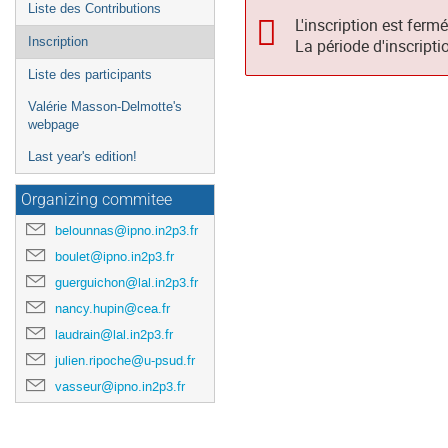
Liste des Contributions
L'inscription est ferm
Inscription
La période d'inscripti
Liste des participants
Valérie Masson-Delmotte's
webpage
Last year's edition!
Organizing commitee
belounnas@ipno.in2p3.fr
boulet@ipno.in2p3.fr
guerguichon@lal.in2p3.fr
nancy.hupin@cea.fr
laudrain@lal.in2p3.fr
julien.ripoche@u-psud.fr
vasseur@ipno.in2p3.fr