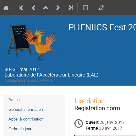
PHENIICS Fest 2
30–31 mai 2017
Laboratoire de l'Accélérateur Linéaire (LAL)
Fuseau horaire Europe/Paris
Menu
Inscription
Accueil
de
Registration Form
General information
l'événement
Appel à contribution
Ouvert
26 janv. 2017
Fermé
30 avr. 2017
Ordre du jour