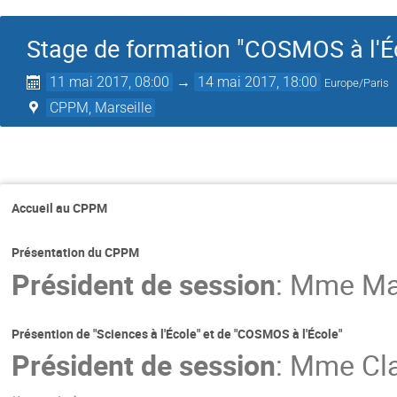
Stage de formation "COSMOS à l'Éc
11 mai 2017, 08:00
→
14 mai 2017, 18:00
Europe/Paris
CPPM, Marseille
Accueil au CPPM
Présentation du CPPM
Président de session
:
Mme
Ma
Présention de "Sciences à l'École" et de "COSMOS à l'École"
Président de session
:
Mme
Cl