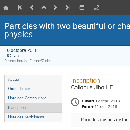
Particles with two beautiful or ch
physics
10 octobre 2018
IJCLab
Fuseau horaire Europe/Zurich
Menu
Inscription
Accueil
de
Colloque Jibo HE
Ordre du jour
l'événement
Liste des Contributions
Ouvert
12 sept. 2018
Fermé
11 oct. 2018
Inscription
Liste des participants
Pour des raisons de logi