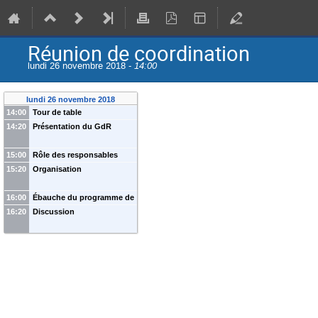
Réunion de coordination
lundi 26 novembre 2018 -
14:00
lundi 26 novembre 2018
14:00
Tour de table
14:20
Présentation du GdR
15:00
Rôle des responsables
d'axe
15:20
Organisation
16:00
Ébauche du programme de
la première réunion plénière
16:20
Discussion