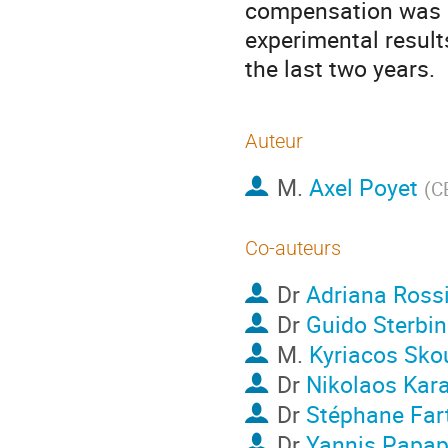
compensation was o
experimental resul
the last two years.
Auteur
M.
Axel Poyet
(
C
Co-auteurs
Dr
Adriana Ross
Dr
Guido Sterbin
M.
Kyriacos Sko
Dr
Nikolaos Kara
Dr
Stéphane Far
Dr
Yannis Papap