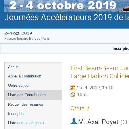
Journées Accélérateurs 2019 de l
2–4 oct. 2019
Fuseau horaire Europe/Paris
Inscripti
Menu
First Beam-Beam Lon
Accueil
de
Large Hadron Collide
Appel à contribution
l'événement
Ordre du jour
2 oct. 2019, 15:10
10m
Liste des Contributions
Recueil des résumés
Orateur
Inscription
M.
Axel Poyet
(
CE
Liste des participants