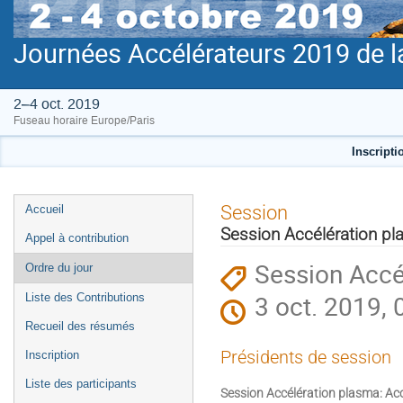
Journées Accélérateurs 2019 de l
2–4 oct. 2019
Fuseau horaire Europe/Paris
Inscripti
Menu
Session
Accueil
de
Session Accélération p
Appel à contribution
l'événement
Session Accé
Ordre du jour
3 oct. 2019, 
Liste des Contributions
Recueil des résumés
Présidents de session
Inscription
Liste des participants
Session Accélération plasma: Ac