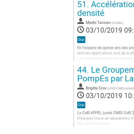
51.
Accélération
Aller
densité
à
la
Medhi Tarisien
(
CENBG
)
page
03/10/2019 09
de
la
Oral
contribution
En l’espace de quinze ans des pro
dont les applications vont de la ph
Les caractéristiques des paquets d
sont ultra intenses (quelques 1012
44.
Le Groupem
Aller
PompEs par La
à
la
Brigitte Cros
(
LPGP-CNRS-Universi
page
03/10/2019 10
de
la
Oral
contribution
Le GdR APPEL (unité CNRS GdR 2040
d’équipes issus de laboratoires fr
Ses missions sont:
de promouvoir au niveau français 