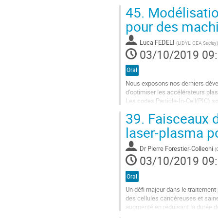
d’électrons visant des paramètres
45.
Modélisatio
Aller
pour des machi
à
la
Luca FEDELI
(
LIDYL, CEA Saclay
)
page
03/10/2019 09
de
la
Oral
contribution
Nous exposons nos derniers dével
d'optimiser les accélérateurs pla
Les codes Particle-In-Cell(PIC) so
Maxwell sur une grille et ils utilise
39.
Faisceaux d’
Aller
laser-plasma po
à
la
Dr
Pierre Forestier-Colleoni
(
page
03/10/2019 09
de
la
Oral
contribution
Un défi majeur dans le traitement 
des cellules cancéreuses et saine
augmenté en réduisant la durée de
sources de rayonnement X...