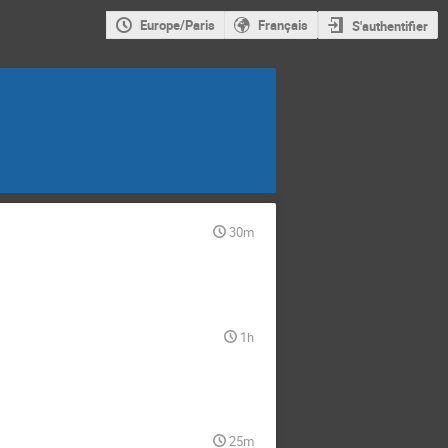
Europe/Paris
Français
S'authentifier
30m
1h
25m