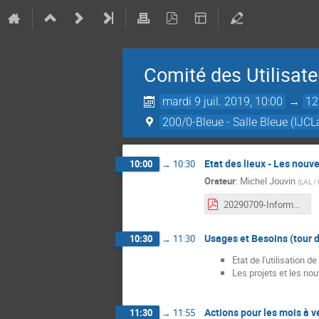
Comité des Utilisate
mardi 9 juil. 2019, 10:00
→
12
200/0-Bleue - Salle Bleue (IJCL
Etat des lieux - Les nouve
10:00
→
10:30
Orateur
:
Michel Jouvin
(
LAL /
20290709-Informatique Scientifique.pdf
Usages et Besoins (tour d
10:30
→
11:30
Etat de l'utilisation de
Les projets et les no
Actions pour les mois à v
11:30
→
11:55