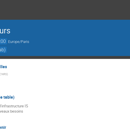
urs
:00
Europe/Paris
ab)
lles
 CNRS
)
e table)
 l'infrastructure IS
uveaux besoins
enir