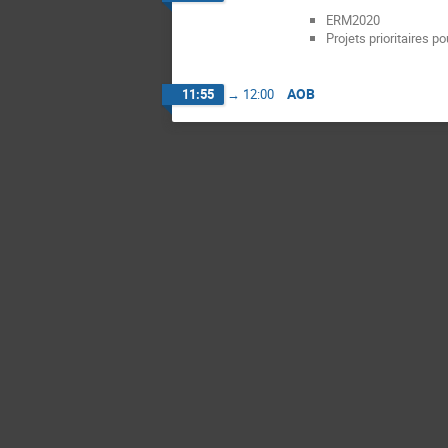
ERM2020
Projets prioritaires p
AOB
11:55
→
12:00