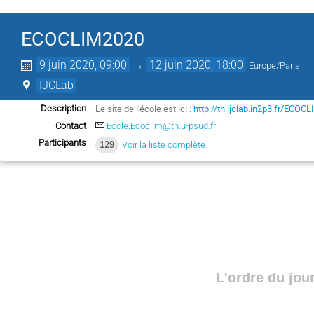
ECOCLIM2020
9 juin 2020, 09:00
→
12 juin 2020, 18:00
Europe/Paris
IJCLab
Le site de l'école est ici :
http://th.ijclab.in2p3.fr/ECOC
Description
Contact
Ecole.Ecoclim@th.u-psud.fr
Participants
129
Voir la liste complète
L'ordre du jou