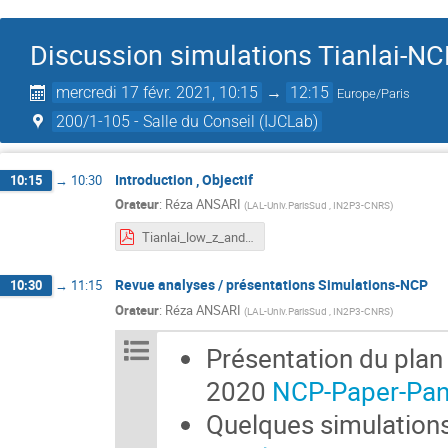
Discussion simulations Tianlai-N
mercredi 17 févr. 2021, 10:15
→
12:15
Europe/Paris
200/1-105 - Salle du Conseil (IJCLab)
Introduction , Objectif
10:15
→
10:30
Orateur
:
Réza ANSARI
(
LAL-Univ.ParisSud , IN2P3-CNRS
)
Tianlai_low_z_and_NCP_surveys.pdf
Revue analyses / présentations Simulations-NCP
10:30
→
11:15
Orateur
:
Réza ANSARI
(
LAL-Univ.ParisSud , IN2P3-CNRS
)
Présentation du plan
2020
NCP-Paper-Pa
Quelques simulations