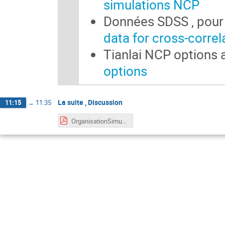
simulations NCP
Données SDSS , pour
data for cross-correl
Tianlai NCP options 
options
La suite , Discussion
11:15
→
11:35
OrganisationSimu_TNCCS.pdf