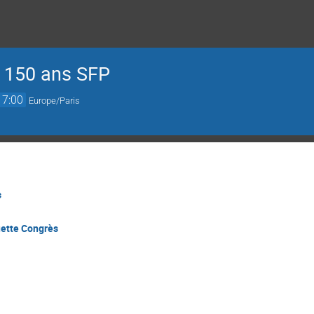
n 150 ans SFP
17:00
Europe/Paris
s
ette Congrès