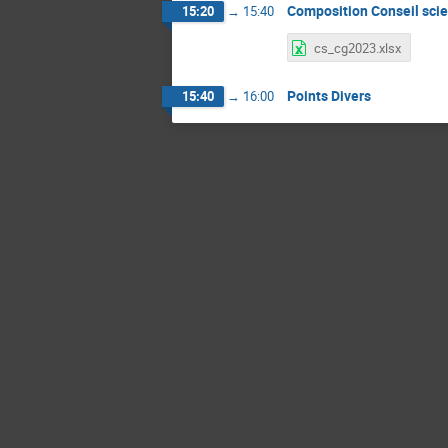
Composition Conseil sci
15:20
→
15:40
cs_cg2023.xlsx
Points Divers
15:40
→
16:00