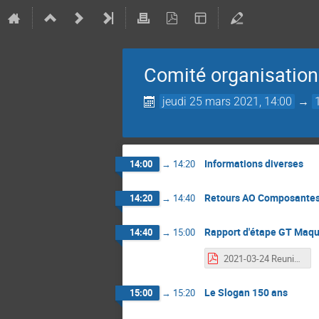
Comité organisatio
jeudi 25 mars 2021, 14:00
→
Informations diverses
14:00
→
14:20
Retours AO Composante
14:20
→
14:40
Rapport d'étape GT Maqu
14:40
→
15:00
2021-03-24 ReunionMaquetteGS2023.pdf
Le Slogan 150 ans
15:00
→
15:20