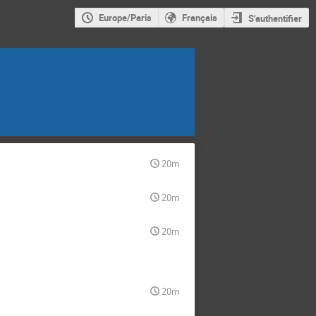
Europe/Paris
Français
S'authentifier
20m
20m
20m
20m