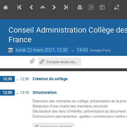
Conseil Administration Collège d
France
lundi 22 mars 2021, 12:30
→
14:00
Europe/Paris
Compte-rendu réunion du 24/02/2021
Création du collège
12:30
→
12:50
Structuration
12:50
→
13:10
Extension des membres du collège: présentation de la pro
Rédaction d’une charte des membres associés
Déclaration des liens d’intérêts: présentation du document 
Commissions permanentes : quelles commissions mettre e