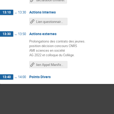
déclaration d'intérêt
Actions internes
13:10
→
13:30
Lien questionnaire jeunes
Actions externes
13:30
→
13:50
Prolongations des contrats des jeunes.
position décision concours CNRS
AMI sciences en société
AG 2022 et colloque du Collège.
lien Appel Manifestation intérêt
Points Divers
13:40
→
14:00