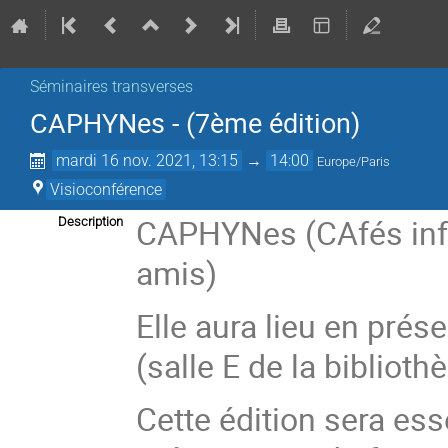
Séminaires transverses
CAPHYNes - (7ème édition)
mardi 16 nov. 2021, 13:15
→
14:00
Europe/Paris
Visioconférence
CAPHYNes (CAfés info
Description
amis)
Elle aura lieu en prés
(salle E de la bibliot
Cette édition sera es