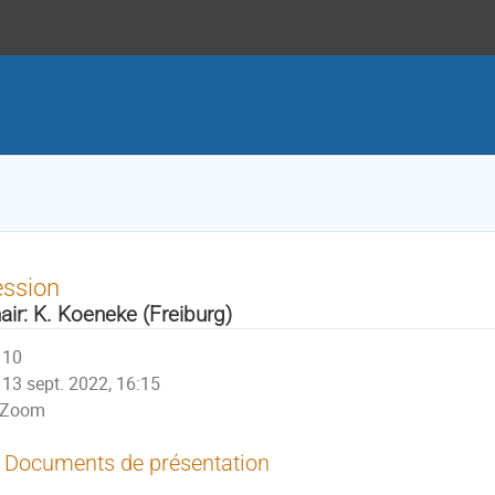
1
ession
air: K. Koeneke (Freiburg)
10
13 sept. 2022, 16:15
Zoom
Documents de présentation