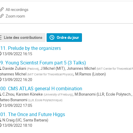
All recordings
Zoom room
Liste des contributions
Ordre du jour
11.
Prelude by the organizers
13/09/2022 16:15
9.
Young Scientist Forum part 5 (3 Talks)
Davide Zuliani
,
J.Michel (MIT)
,
Johannes Michel
(
Padova
)
(
MIT Center for Theoretical 
ohannes Michel
,
M.Ramos (Lisbon)
(
MIT Center for Theoretical Physics
)
13/09/2022 16:20
00.
CMS ATLAS general H combination
C.Zhou
,
Karsten Köneke
,
M.Bonanomi (LLR, Ecole Polytech.
(
University of Freiburg
)
atteo Bonanomi
(
LLR, École Polytechnique
)
13/09/2022 17:05
01.
The Once and Future Higgs
N.Craig (UC, Santa Barbara)
13/09/2022 18:10