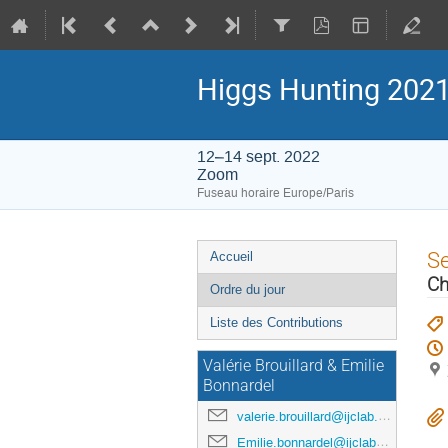
Higgs Hunting 202
12–14 sept. 2022
Zoom
Fuseau horaire Europe/Paris
Menu
S
Accueil
de
Ch
Ordre du jour
l'événement
Liste des Contributions
Valérie Brouillard & Emilie
Bonnardel
valerie.brouillard@ijclab.in2p3.fr
Emilie.bonnardel@ijclab.in2p3.fr