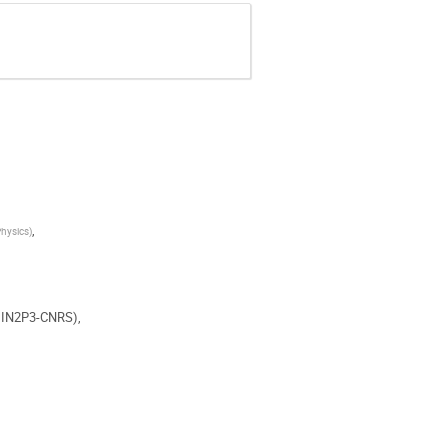
,
Physics
)
, IN2P3-CNRS)
,