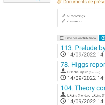
Documents de prése
All recordings
Zoom room
Liste des contributions
113.
Prelude by
14/09/2022 14
78.
Higgs repo
Dr
Isobel Ojalvo
(
Princeton
)
14/09/2022 14
104.
Theory con
,
L.Reina (Florida)
L.Reina (F
14/09/2022 14