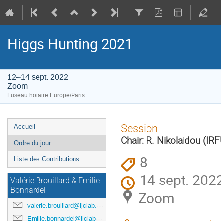
Higgs Hunting 2021
12–14 sept. 2022
Zoom
Fuseau horaire Europe/Paris
Menu
Session
Accueil
de
Chair: R. Nikolaidou (IR
Ordre du jour
l'événement
8
Liste des Contributions
14 sept. 202
Valérie Brouillard & Emilie
Bonnardel
Zoom
valerie.brouillard@ijclab.in2p3.fr
Emilie.bonnardel@ijclab.in2p3.fr