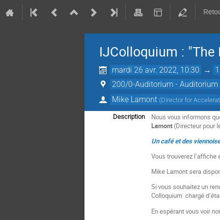
Retou
IJColloquium : "The
mardi 26 avr. 2022, 10:30
→
1
200/0-Auditorium - Auditorium
Mike Lamont
(
Director for Acceler
Nous vous informons que
Description
Lamont
(Directeur pour l
Un café et des viennoise
Vous trouverez l’affiche 
Mike Lamont sera disponib
Si vous souhaitez un ren
Colloquium chargé d’étab
En espérant vous voir no