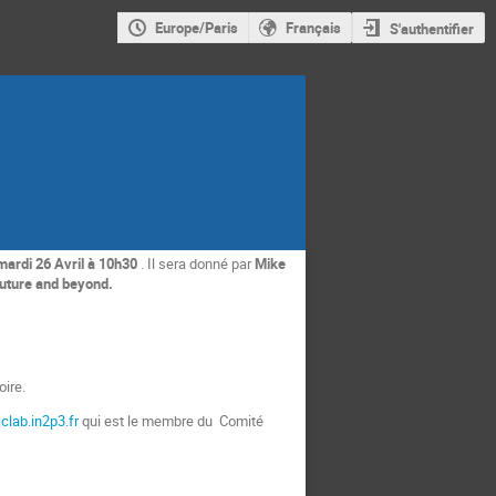
Europe/Paris
Français
S'authentifier
mardi 26 Avril à 10h30
. Il sera donné par
Mike
future and beyond.
oire.
clab.in2p3.fr
qui est le membre du Comité