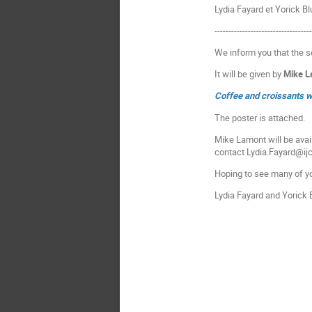
Lydia Fayard et Yorick B
----------------------------------
We inform you that the s
It will be given by
Mike 
Coffee and croissants wi
The poster is attached.
Mike Lamont will be avail
contact Lydia.Fayard@ijc
Hoping to see many of yo
Lydia Fayard and Yorick