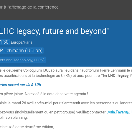
r à l'affichage de la conférence
 LHC legacy, future and beyond"
1:30
Europe/Paris
 P. Lehmann (IJCLab)
ators and Technology, CERN
)
 le deuxième Colloquium IJCLab aura lieu dans l’auditorium Pierre Lehmann le
es accélérateurs et la technologie au CERN) et aura pour titre
The LHC: legacy, 
ries seront servis à 10h
.
en pièce jointe. Notez déjà la date dans votre agenda !
le le mardi 26 avril après-midi pour s’entretenir avec les personnels du laborat
dez-vous (individuellement ou en petit groupe) veuillez contacter
Lydia.Fayard@ij
lir son planning.
mbreux à cette deuxième édition,