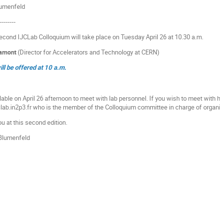
lumenfeld
---------
econd IJCLab Colloquium will take place on Tuesday April 26 at 10.30 a.m.
Lamont
(Director for Accelerators and Technology at CERN)
ll be offered at 10 a.m.
able on April 26 afternoon to meet with lab personnel. If you wish to meet with h
lab.in2p3.fr who is the member of the Colloquium committee in charge of organizi
u at this second edition.
 Blumenfeld