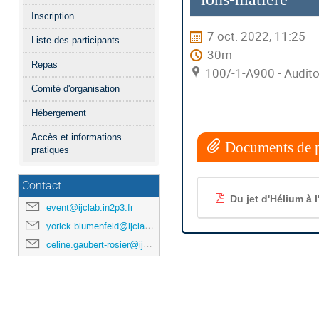
Inscription
7 oct. 2022, 11:25
Liste des participants
30m
Repas
100/-1-A900 - Audito
Comité d'organisation
Hébergement
Accès et informations
Documents de p
pratiques
Contact
Du jet d'Hélium à 
event@ijclab.in2p3.fr
yorick.blumenfeld@ijclab.in2p3.fr
celine.gaubert-rosier@ijclab.in2p3.fr