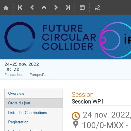
24–25 nov. 2022
IJCLab
Fuseau horaire Europe/Paris
Menu
Session
Overview
de
Session WP1
Ordre du jour
l'événement
24 nov. 2022
Liste des Contributions
100/0-MXX - 
Registration