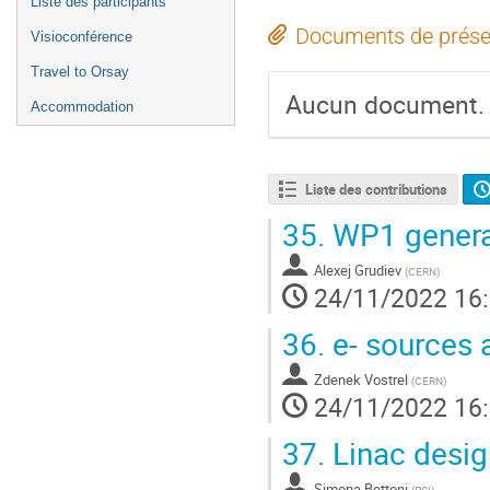
Liste des participants
Documents de prése
Visioconférence
Travel to Orsay
Aucun document.
Accommodation
Liste des contributions
35.
WP1 general
Alexej Grudiev
(
CERN
)
24/11/2022 16
36.
e- sources a
Zdenek Vostrel
(
CERN
)
24/11/2022 16
37.
Linac desig
Simona Bettoni