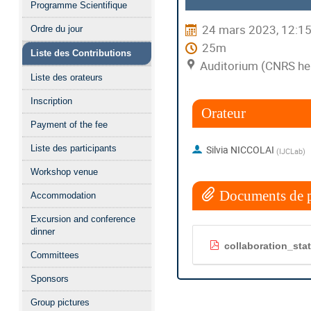
Programme Scientifique
l'événement
24 mars 2023, 12:1
Ordre du jour
25m
Liste des Contributions
Auditorium (CNRS he
Liste des orateurs
Inscription
Orateur
Payment of the fee
Silvia NICCOLAI
Liste des participants
(
IJCLab
)
Workshop venue
Documents de p
Accommodation
Excursion and conference
dinner
collaboration_sta
Committees
Sponsors
Group pictures